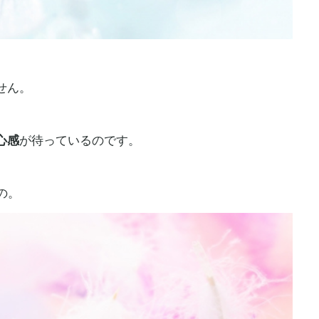
せん。
心感
が待っているのです。
、
の。