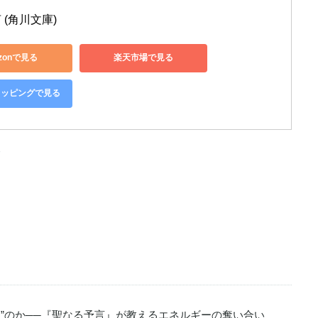
 (角川文庫)
zonで見る
楽天市場で見る
ショッピングで見る
る
る”のか──『聖なる予言』が教えるエネルギーの奪い合い